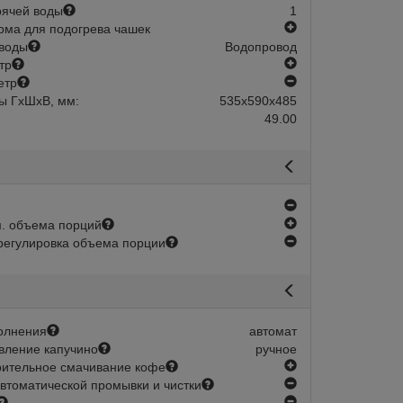
рячей воды
1
есть
ма для подогрева чашек
воды
Водопровод
есть
тр
нет
етр
ы ГхШхВ, мм:
535х590х485
49.00
нет
есть
. объема порций
нет
регулировка объема порции
олнения
автомат
вление капучино
ручное
есть
ительное смачивание кофе
нет
втоматической промывки и чистки
нет