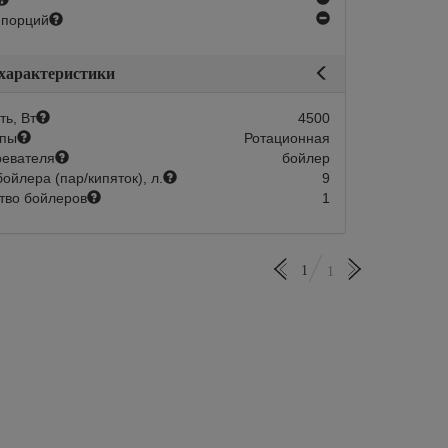
нет
 порций
 характеристики
ь, Вт
4500
мпы
Ротационная
ревателя
бойлер
ойлера (пар/кипяток), л.
9
тво бойлеров
1
1
1