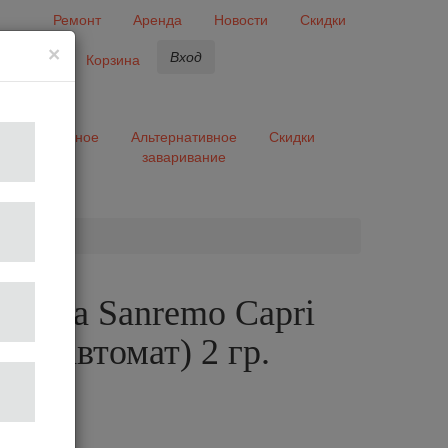
Ремонт
Аренда
Новости
Скидки
×
Вход
бранное
Корзина
ары
Разное
Альтернативное
Скидки
заваривание
та
шина Sanremo Capri
X (автомат) 2 гр.
й
лог