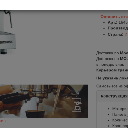
Оставить от
Арт.:
1645
Производ
Страна:
И
Доставка по
Мос
Доставка по
МО
в понедельник
Курьером тран
Не указана лок
Самовывоз из офи
конструкция
Материа
Панель 
Количес
шин
Кран па