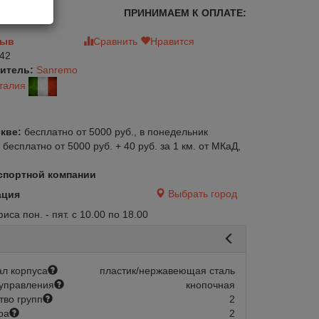
ПРИНИМАЕМ К ОПЛАТЕ:
зыв
Сравнить
Нравится
42
итель:
Sanremo
талия
кве:
бесплатно от 5000 руб., в понедельник
:
бесплатно от 5000 руб. + 40 руб. за 1 км. от МКаД,
спортной компании
Выбрать город
ация
са пон. - пят. с 10.00 по 18.00
л корпуса
пластик/нержавеющая сталь
управления
кнопочная
тво групп
2
ра
2