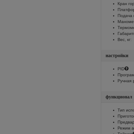
Кран го
Платфор
Подача 
Маноме
Термом
Габарит
Вес, кг:
настройки
PID
Програм
Ручная 
функционал
Тип исп
Пригото
Предвар
Режим а