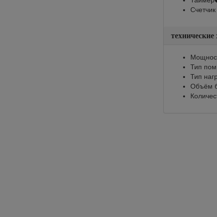
Таймер
Счетчик
технические
Мощност
Тип по
Тип наг
Объём б
Количес