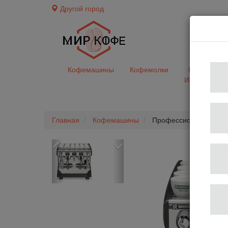
Другой город
доставк
Кофемашины
Кофемолки
Кофе&Чай
Ингредиент
Главная
Кофемашины
Профессиональная коф
Previous
Next