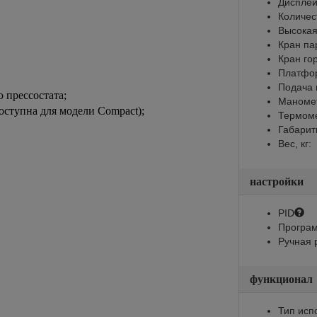
Диспле
Количес
Высокая
Кран па
Кран го
Платфор
Подача 
 прессостата;
Маноме
оступна для модели Compact);
Термом
Габарит
Вес, кг:
настройки
PID
Програм
Ручная 
функционал
Тип исп