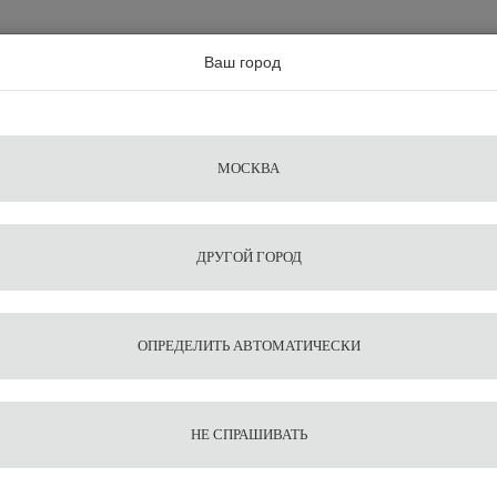
а по всей россии
Ваш город
Поиск
Сравнение
Из
Фильтры
Посуда
Чистящие
Запчасти
Аксессу
МОСКВА
ы
для
средства
для
воды
барис
ДРУГОЙ ГОРОД
емашина Rancilio Classe 7S 2 gr
Профес
ОПРЕДЕЛИТЬ АВТОМАТИЧЕСКИ
кофема
7S 2 gr
НЕ СПРАШИВАТЬ
363 441