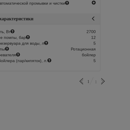
есть
втоматической промывки и чистки
 характеристики
ь, Вт
2700
е помпы, бар
12
езервуара для воды, л
5
мпы
Ротационная
ревателя
бойлер
ойлера (пар/кипяток), л.
5
1
1