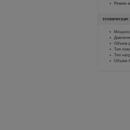
Режим а
технические
Мощност
Давлени
Объем р
Тип по
Тип наг
Объём б