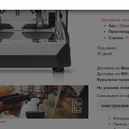
В корзину
Оставить от
Арт.:
Clas
Производ
Страна:
И
Под заказ:
30 дней
Доставка по
Мос
Доставка по
МО
Курьером тран
Не указана лок
Самовывоз из офи
конструкция
Материа
шин
Панель 