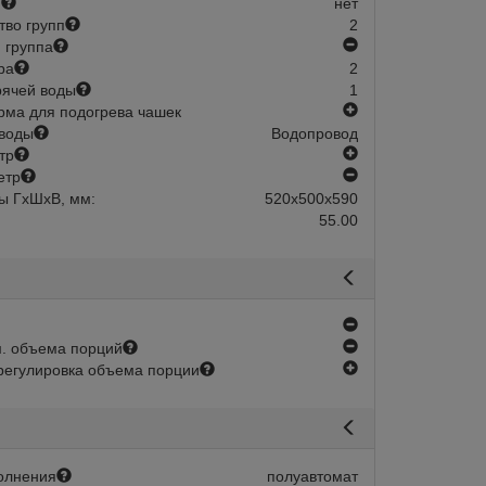
й
нет
тво групп
2
нет
 группа
ра
2
рячей воды
1
есть
ма для подогрева чашек
воды
Водопровод
есть
тр
нет
етр
ы ГхШхВ, мм:
520х500х590
55.00
нет
нет
. объема порций
есть
регулировка объема порции
олнения
полуавтомат