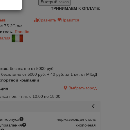
Быстрый заказ
ПРИНИМАЕМ К ОПЛАТЕ:
зыв
Сравнить
Нравится
se 7S 2G п/а
итель:
Rancilio
талия
кве:
бесплатно от 5000 руб.
:
бесплатно от 5000 руб. + 40 руб. за 1 км. от МКаД
спортной компании
Выбрать город
ация
са пон. - пят. с 10.00 по 18.00
л корпуса
нержавеющая сталь
управления
кнопочная