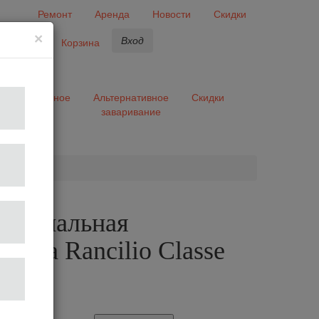
Ремонт
Аренда
Новости
Скидки
×
Вход
бранное
Корзина
ары
Разное
Альтернативное
Скидки
заваривание
та
сиональная
шина Rancilio Classe