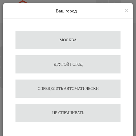
×
Ваш город
Вход
Главная
Кофемашины
Кофемашина Rancilio CLASSE 5 USB
МОСКВА
Каталог
Избранное
ДРУГОЙ ГОРОД
Сравнение
Корзина
ОПРЕДЕЛИТЬ АВТОМАТИЧЕСКИ
Кофемашина Rancilio
НЕ СПРАШИВАТЬ
CLASSE 5 USB
310 000