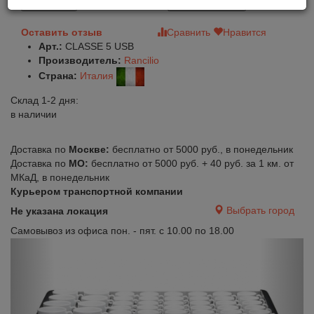
В корзину
Быстрый заказ
Оставить отзыв
Сравнить
Нравится
Арт.:
CLASSE 5 USB
Производитель:
Rancilio
Страна:
Италия
Склад 1-2 дня:
в наличии
Доставка по
Москве:
бесплатно от 5000 руб., в понедельник
Доставка по
МО:
бесплатно от 5000 руб. + 40 руб. за 1 км. от
МКаД, в понедельник
Курьером транспортной компании
Выбрать город
Не указана локация
Самовывоз из офиса пон. - пят. с 10.00 по 18.00
Previous
Next