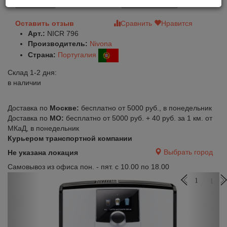
В корзину
Быстрый заказ
Оставить отзыв
Сравнить
Нравится
Арт.:
NICR 796
Производитель:
Nivona
Страна:
Португалия
Склад 1-2 дня:
в наличии
Доставка по
Москве:
бесплатно от 5000 руб., в понедельник
Доставка по
МО:
бесплатно от 5000 руб. + 40 руб. за 1 км. от
МКаД, в понедельник
Курьером транспортной компании
Выбрать город
Не указана локация
Самовывоз из офиса пон. - пят. с 10.00 по 18.00
Previous
Next
1
1