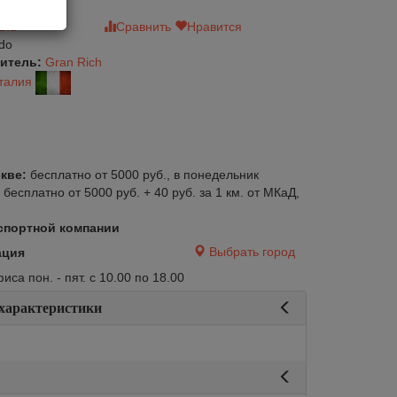
зыв
Сравнить
Нравится
do
итель:
Gran Rich
талия
кве:
бесплатно от 5000 руб., в понедельник
:
бесплатно от 5000 руб. + 40 руб. за 1 км. от МКаД,
спортной компании
Выбрать город
ация
са пон. - пят. с 10.00 по 18.00
 характеристики