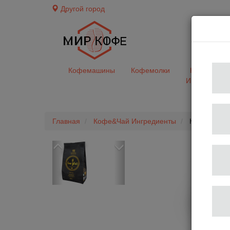
Другой город
доставк
Кофемашины
Кофемолки
Кофе&Чай
Ингредиент
Главная
Кофе&Чай Ингредиенты
Кофе в зерн
Previous
Next