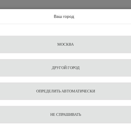
а по всей россии
Ваш город
Поиск
Сравнение
Из
Фильтры
Посуда
Чистящие
Запчасти
Аксессу
МОСКВА
ы
для
средства
для
воды
барис
ДРУГОЙ ГОРОД
ах Gran Rich Lavado 1 кг
Кофе в
ОПРЕДЕЛИТЬ АВТОМАТИЧЕСКИ
Lavado
НЕ СПРАШИВАТЬ
3 400
В корзину