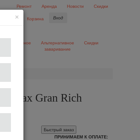
Ремонт
Аренда
Новости
Скидки
×
Вход
бранное
Корзина
ары
Разное
Альтернативное
Скидки
заваривание
та
 зернах Gran Rich
 1 кг
Быстрый заказ
ПРИНИМАЕМ К ОПЛАТЕ: