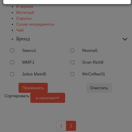
В зернах
Молотый
Сиропы
Сухие ингредиенты
Чай
Бренд
Saeco
1
Nivona
5
WMF
1
Gran Rich
8
Julius Meinl
5
MirCoffee
31
Применить
Очистить
Сортировать:
в наличии
1
2