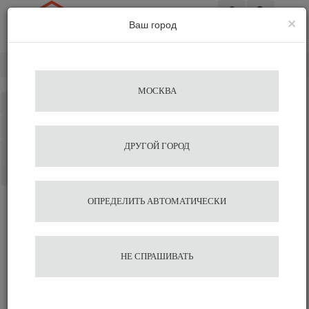
×
Ваш город
Вход
Главная
Кофе&Чай Ингредиенты
В зернах
МОСКВА
Каталог
Избранное
ДРУГОЙ ГОРОД
Сравнение
Корзина
ОПРЕДЕЛИТЬ АВТОМАТИЧЕСКИ
НЕ СПРАШИВАТЬ
Кофе в зернах – выбор
настоящих ценителей