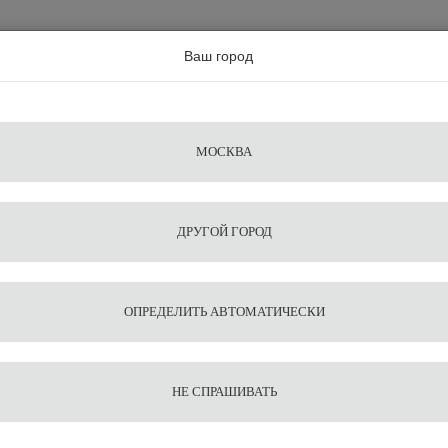
а по всей россии
Ваш город
Поиск
Сравнение
Из
Фильтры
Посуда
Чистящие
Запчасти
Аксессу
МОСКВА
ы
для
средства
для
воды
барис
ДРУГОЙ ГОРОД
Nivona
ОПРЕДЕЛИТЬ АВТОМАТИЧЕСКИ
НЕ СПРАШИВАТЬ