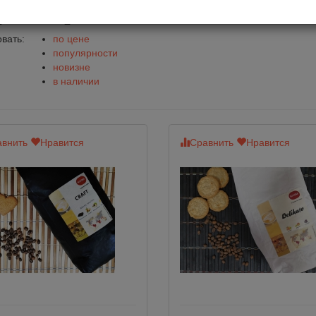
е в зернах Nivona
вать:
по цене
популярности
новизне
в наличии
внить
Нравится
Сравнить
Нравится