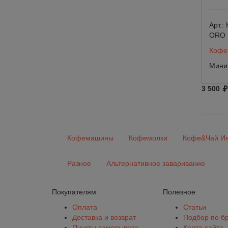
Арт.:
ORO
Кофе 
Миним
3 500
Кофемашины
Кофемолки
Кофе&Чай Ин
Разное
Альтернативное заваривание
Покупателям
Полезное
Оплата
Статьи
Доставка и возврат
Подбор по б
Пункты самовывоза
Карта сайта