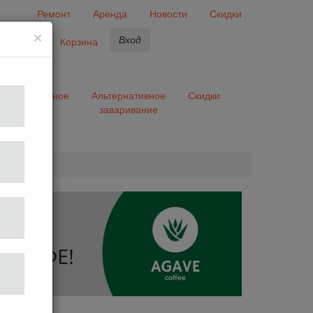
Ремонт
Аренда
Новости
Скидки
×
Вход
бранное
Корзина
ары
Разное
Альтернативное
Скидки
заваривание
та