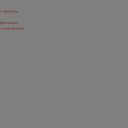
 проекты
офемашин -
 и настройка