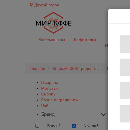
Другой город
доставк
Кофемашины
Кофемолки
Кофе&Чай
Ингредиент
Главная
Кофе&Чай Ингредиенты
В зернах
В зернах
Молотый
Сиропы
Сухие ингредиенты
Чай
Бренд
Saeco
1
Nivona
5