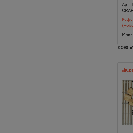
Арт.:
CRA
Кофе 
(Robot
Миним
2 590
Сра