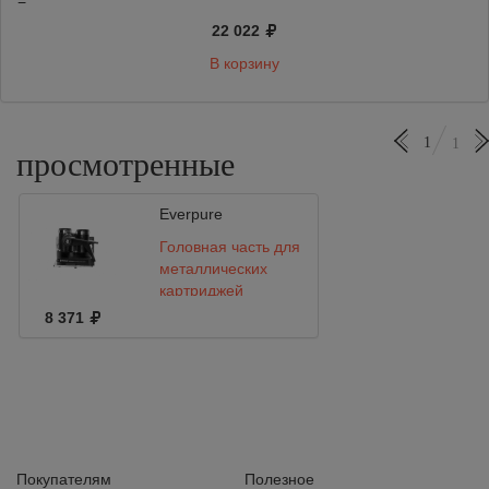
=
22 022
В корзину
1
1
просмотренные
Everpure
Головная часть для
металлических
картриджей
EVERPURE,
8 371
резьбовые
соединения 3/8
Покупателям
Полезное