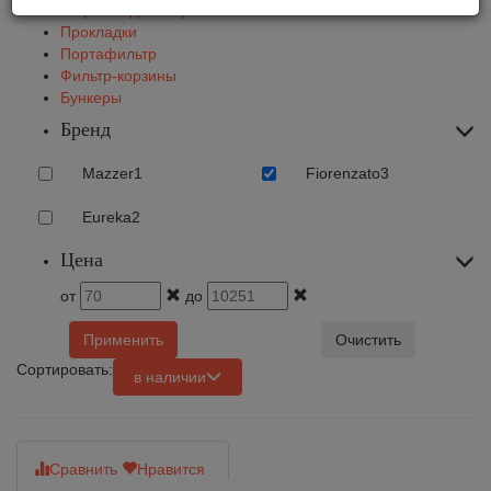
Жернова для кофемолок
Прокладки
Портафильтр
Фильтр-корзины
Бункеры
Бренд
Mazzer
1
Fiorenzato
3
Eureka
2
Цена
от
до
Применить
Очистить
Сортировать:
в наличии
Сравнить
Нравится