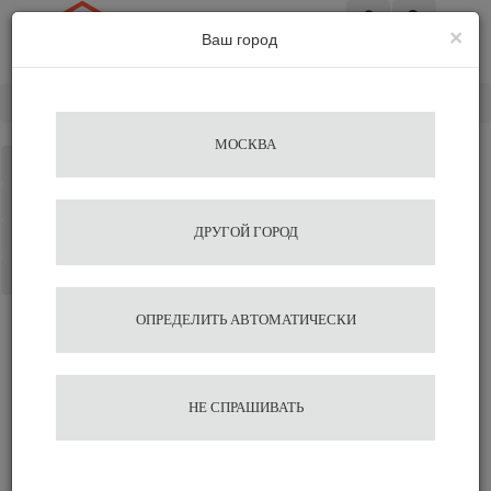
×
Ваш город
Вход
Главная
Запчасти
Бункеры
Fiorenzato
МОСКВА
Каталог
Избранное
ДРУГОЙ ГОРОД
Сравнение
Корзина
ОПРЕДЕЛИТЬ АВТОМАТИЧЕСКИ
НЕ СПРАШИВАТЬ
Бункеры Fiorenzato
Сменные фильтры