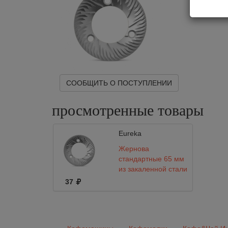
СООБЩИТЬ О ПОСТУПЛЕНИИ
просмотренные
товары
Eureka
Жернова
стандартные 65 мм
из закаленной стали
MAC64 CP
37