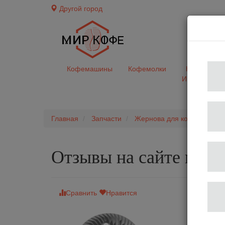
Другой город
доставк
Кофемашины
Кофемолки
Кофе&Чай
Ингредиент
Главная
Запчасти
Жернова для кофемолок
Отзывы на сайте мир
Сравнить
Нравится
Жернова 