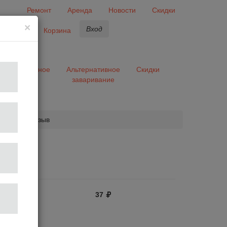
Ремонт
Аренда
Новости
Скидки
×
Вход
бранное
Корзина
ары
Разное
Альтернативное
Скидки
заваривание
та
обавить отзыв
37
отзыв