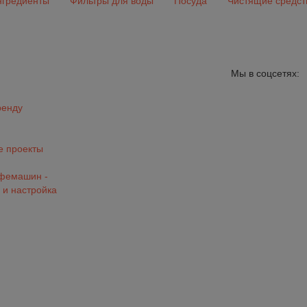
гредиенты
Фильтры для воды
Посуда
Чистящие средст
Мы в соцсетях:
ренду
 проекты
офемашин -
 и настройка