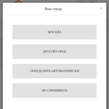
×
Ваш город
Вход
Главная
Альтернативное заваривание
Пуроверы
Воронка черная на 2-4 чашки Agave
Добавить отзыв
МОСКВА
Каталог
Избранное
ДРУГОЙ ГОРОД
Сравнение
Корзина
ОПРЕДЕЛИТЬ АВТОМАТИЧЕСКИ
Отзывы на сайте миркофе
НЕ СПРАШИВАТЬ
Сравнить
Нравится