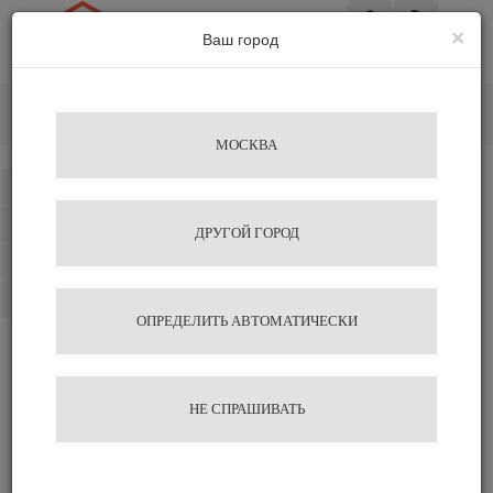
×
Ваш город
Вход
Главная
Разное
Комплектующие для уборочной техники
Насадка к швабре Vileda XL
Добавить отзыв
МОСКВА
Каталог
Избранное
ДРУГОЙ ГОРОД
Сравнение
Корзина
ОПРЕДЕЛИТЬ АВТОМАТИЧЕСКИ
Отзывы на сайте миркофе
НЕ СПРАШИВАТЬ
Сравнить
Нравится