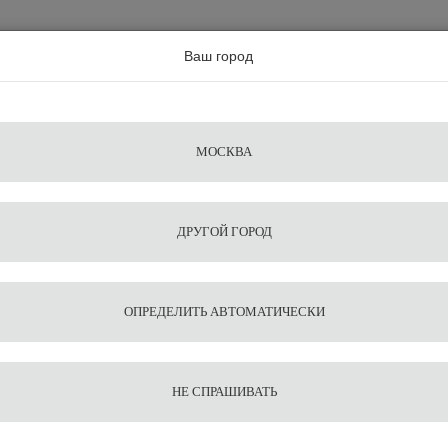
а по всей россии
Ваш город
Поиск
Сравнение
Из
Фильтры
Посуда
Чистящие
Запчасти
Аксессу
МОСКВА
ы
для
средства
для
воды
барис
ДРУГОЙ ГОРОД
Шейкер Agave
Добавить отзыв
кофе
ОПРЕДЕЛИТЬ АВТОМАТИЧЕСКИ
Agave
НЕ СПРАШИВАТЬ
оставьте свой 