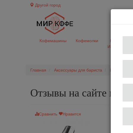
Другой город
доставк
Кофемашины
Кофемолки
Кофе&Чай
Ингредиент
Главная
Аксессуары для бариста
Шейкер
Отзывы на сайте мир
Сравнить
Нравится
Шейкер 