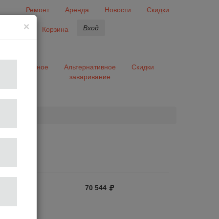
Ремонт
Аренда
Новости
Скидки
×
Вход
бранное
Корзина
ары
Разное
Альтернативное
Скидки
заваривание
та
70 544
64
ручная