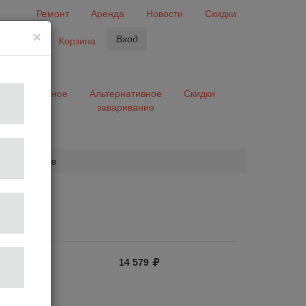
Ремонт
Аренда
Новости
Скидки
×
Вход
бранное
Корзина
ары
Разное
Альтернативное
Скидки
заваривание
та
авить отзыв
0"
14 579
отзыв