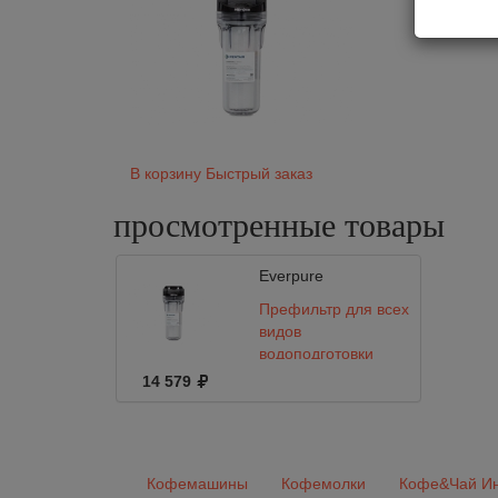
В корзину
Быстрый заказ
просмотренные
товары
Everpure
Префильтр для всех
видов
водоподготовки
Everpure Prefilter
14 579
E10, W/EC110 10"
Кофемашины
Кофемолки
Кофе&Чай Ин