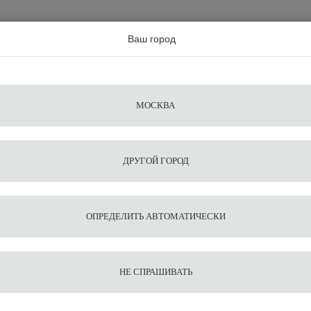
а по всей россии
Ваш город
Поиск
Сравнение
Из
Фильтры
Посуда
Чистящие
Запчасти
Аксессу
МОСКВА
ы
для
средства
для
воды
барис
ДРУГОЙ ГОРОД
icrofilter SD3-10S
Добавить отзыв
кофе
ОПРЕДЕЛИТЬ АВТОМАТИЧЕСКИ
р Fluux Microfilter SD3-10S
НЕ СПРАШИВАТЬ
оставьте свой 