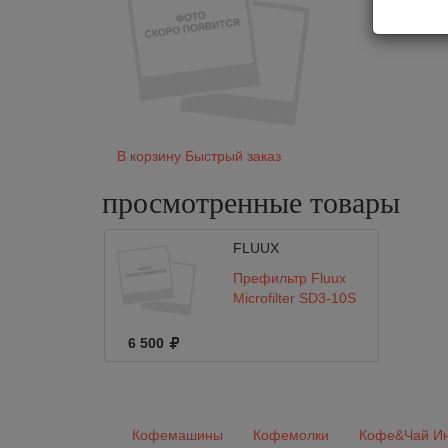
В корзину
Быстрый заказ
просмотренные
товары
FLUUX
Префильтр Fluux
Microfilter SD3-10S
6 500
Кофемашины
Кофемолки
Кофе&Чай Ин