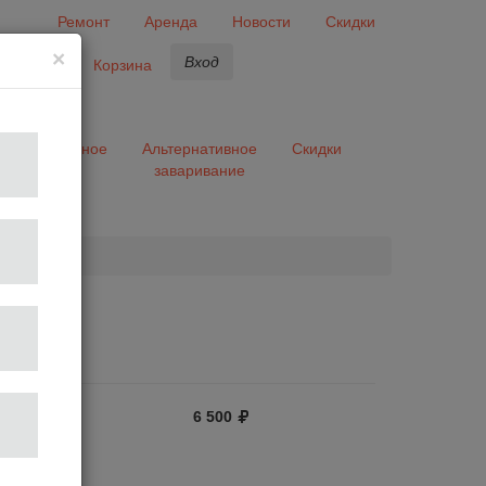
Ремонт
Аренда
Новости
Скидки
×
Вход
бранное
Корзина
ары
Разное
Альтернативное
Скидки
заваривание
та
6 500
отзыв