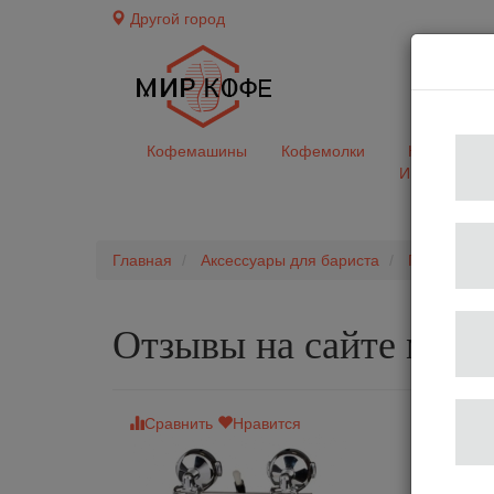
Другой город
доставк
Кофемашины
Кофемолки
Кофе&Чай
Ингредиент
Главная
Аксессуары для бариста
Подставки 
Отзывы на сайте мир
Сравнить
Нравится
Подставк