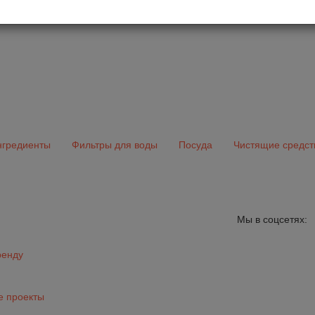
гредиенты
Фильтры для воды
Посуда
Чистящие средст
Мы в соцсетях:
ренду
 проекты