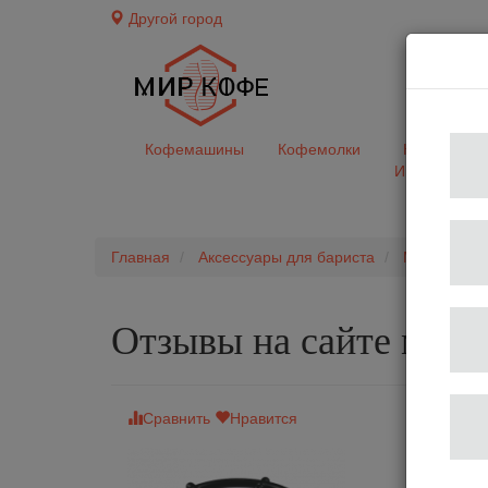
Другой город
доставк
Кофемашины
Кофемолки
Кофе&Чай
Ингредиент
Главная
Аксессуары для бариста
Мойки для 
Отзывы на сайте мир
Сравнить
Нравится
Омывател