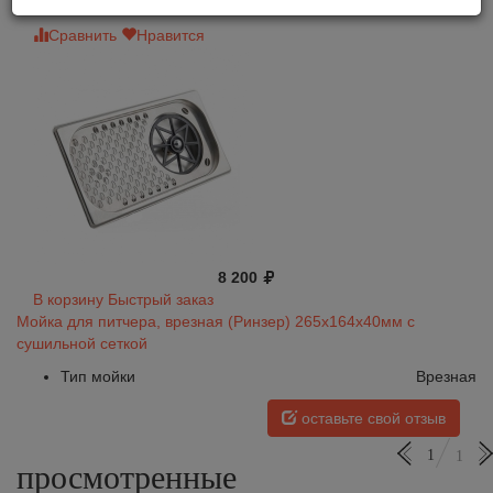
Сравнить
Нравится
8 200
В корзину
Быстрый заказ
Мойка для питчера, врезная (Ринзер) 265x164х40мм с
сушильной сеткой
Тип мойки
Врезная
оставьте свой отзыв
1
1
просмотренные