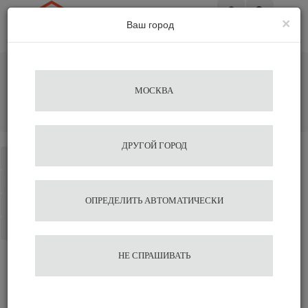
×
Ваш город
Вход
Главная
Аксессуары для бариста
Мойки для питчера (Ринзеры)
МОСКВА
Мойка для питчера, врезная (Ринзер) 265x164х40мм с
сушильной сеткой
Добавить отзыв
ДРУГОЙ ГОРОД
Каталог
Избранное
ОПРЕДЕЛИТЬ АВТОМАТИЧЕСКИ
Сравнение
Корзина
НЕ СПРАШИВАТЬ
Отзывы на сайте миркофе