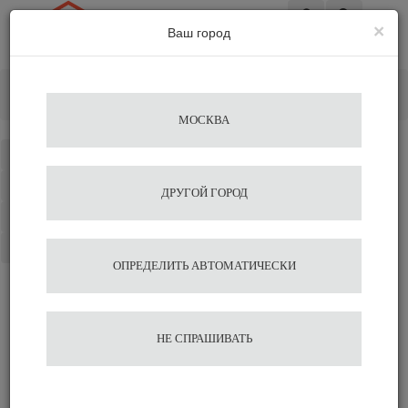
×
Ваш город
Вход
Главная
Кофемолки
Электрические
Кофемолка mahlkoenig ME е65s
Добавить отзыв
МОСКВА
Каталог
Избранное
ДРУГОЙ ГОРОД
Сравнение
Корзина
ОПРЕДЕЛИТЬ АВТОМАТИЧЕСКИ
Отзывы на сайте миркофе
НЕ СПРАШИВАТЬ
Сравнить
Нравится