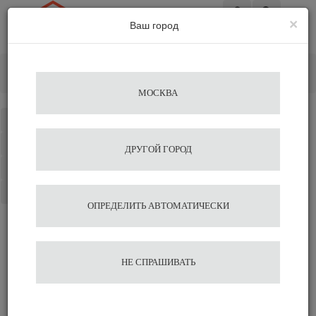
×
Ваш город
Вход
Главная
Кофемолки
Электрические
Кофемолка Mignon Filtro Matt Black
Добавить отзыв
МОСКВА
Каталог
Избранное
ДРУГОЙ ГОРОД
Сравнение
Корзина
ОПРЕДЕЛИТЬ АВТОМАТИЧЕСКИ
Отзывы на сайте миркофе
НЕ СПРАШИВАТЬ
Сравнить
Нравится