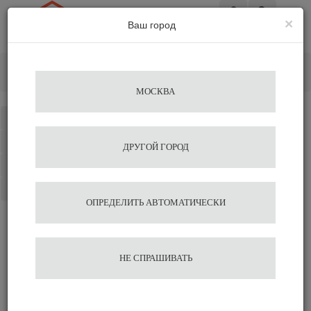
×
Ваш город
Вход
Главная
Кофемашины
Автоматические кофемашины
Кофемашина WMF 5000 S+
Добавить отзыв
МОСКВА
Каталог
Избранное
ДРУГОЙ ГОРОД
Сравнение
Корзина
ОПРЕДЕЛИТЬ АВТОМАТИЧЕСКИ
Отзывы на сайте миркофе
НЕ СПРАШИВАТЬ
Сравнить
Нравится