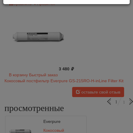
Сравнить
Нравится
3 480
В корзину
Быстрый заказ
Кокосовый постфильтр Everpure GS-215RO-H-inLine Filter Kit
оставьте свой отзыв
1
1
просмотренные
Everpure
Кокосовый