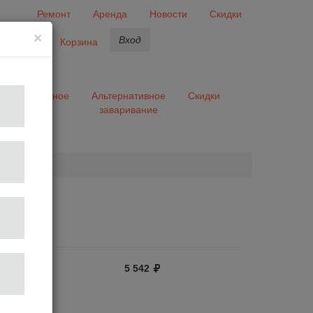
Ремонт
Аренда
Новости
Скидки
×
Вход
бранное
Корзина
ары
Разное
Альтернативное
Скидки
заваривание
та
5 542
отзыв