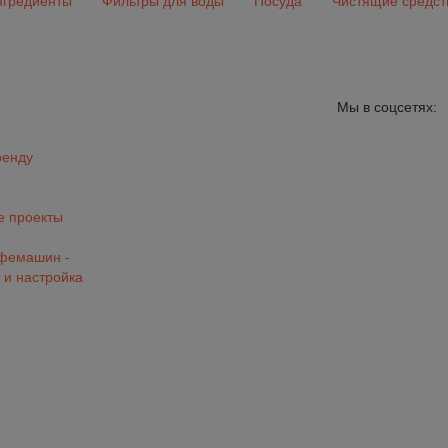
гредиенты
Фильтры для воды
Посуда
Чистящие средст
Мы в соцсетях:
ренду
 проекты
офемашин -
 и настройка