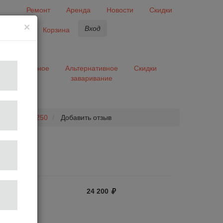
Ремонт
Аренда
Новости
Скидки
×
Вход
бранное
Корзина
ары
Разное
Альтернативное
Скидки
заваривание
та
ra System S 250
Добавить отзыв
24 200
отзыв