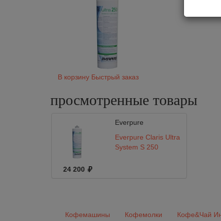
В корзину
Быстрый заказ
просмотренные
товары
Everpure
Everpure Claris Ultra
System S 250
24 200
Кофемашины
Кофемолки
Кофе&Чай Ин