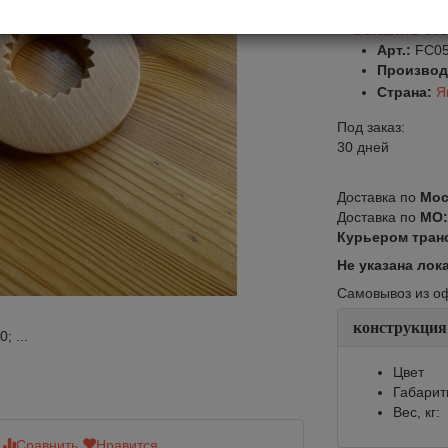
Оставить от
Арт.:
FC0
Производ
Страна:
Я
Под заказ:
30 дней
Доставка по
Мос
Доставка по
МО
Курьером тран
Не указана лок
Самовывоз из офи
конструкция
 ...
Цвет
Габарит
Вес, кг:
Сравнить
Нравится
Сравнить
Нр