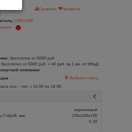
зыв
Сравнить
Нравится
5
итель:
ORIGAMI
пония
кве:
бесплатно от 5000 руб.
:
бесплатно от 5000 руб. + 40 руб. за 1 км. от МКаД
спортной компании
Выбрать город
ация
са пон. - пят. с 10.00 по 18.00
коричневый
ы ГхШхВ, мм:
130х100х130
0.20
авится
Сравнить
Нравится