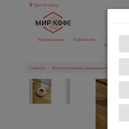
Другой город
доставк
Кофемашины
Кофемолки
Кофе&Чай
Ингредиент
Главная
Альтернативное заваривание
Пуров
Previous
Next