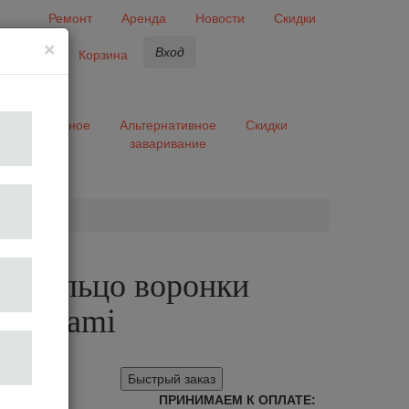
Ремонт
Аренда
Новости
Скидки
×
Вход
бранное
Корзина
ары
Разное
Альтернативное
Скидки
заваривание
та
и кольцо воронки
 Origami
Быстрый заказ
ПРИНИМАЕМ К ОПЛАТЕ: