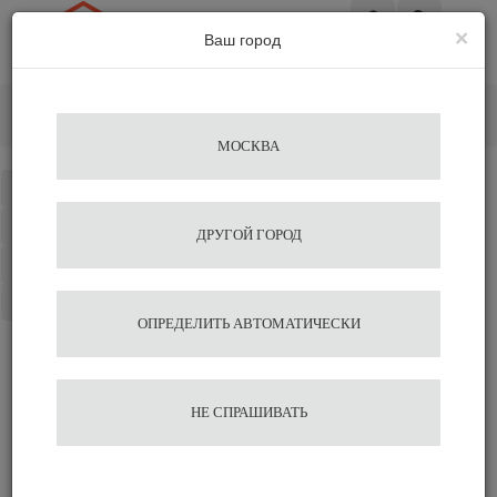
×
Ваш город
Вход
Главная
Альтернативное заваривание
Пуроверы
Оригами пластик япония m Agave
МОСКВА
Каталог
Избранное
ДРУГОЙ ГОРОД
Сравнение
Корзина
ОПРЕДЕЛИТЬ АВТОМАТИЧЕСКИ
Оригами пластик япония
НЕ СПРАШИВАТЬ
m Agave
2 266