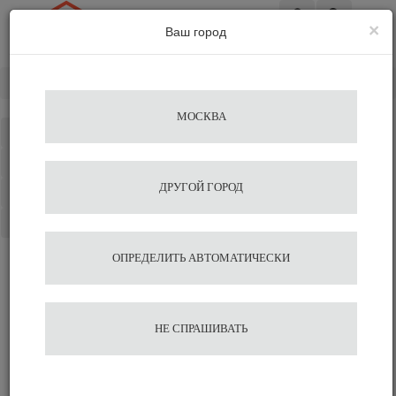
×
Ваш город
Вход
Главная
Альтернативное заваривание
Пуроверы
МОСКВА
Каталог
Избранное
ДРУГОЙ ГОРОД
Сравнение
Корзина
ОПРЕДЕЛИТЬ АВТОМАТИЧЕСКИ
НЕ СПРАШИВАТЬ
Пуроверы для заваривания кофе
Чайники