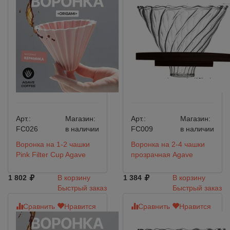
Арт.:
Магазин:
Арт.:
Магазин:
FC026
в наличии
FC009
в наличии
Воронка на 1-2 чашки
Воронка на 2-4 чашки
Pink Filter Cup Agave
прозрачная Agave
1 802
В корзину
1 384
В корзину
Быстрый заказ
Быстрый заказ
Сравнить
Нравится
Сравнить
Нравится