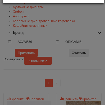
Пуроверы
Бумажные фильтры
Сифон
Аэропресс
Капельные фильтровальные кофеварки
Кофейник стеклянный
Бренд
AGAVE
36
ORIGAMI
5
Применить
Очистить
Сортировать:
в наличии
1
2
Сравнить
Нравится
Сравнить
Нравится