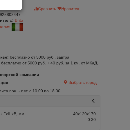
зыв
Сравнить
Нравится
925803447
итель:
Brita
талия
кве:
бесплатно от 5000 руб., завтра
:
бесплатно от 5000 руб. + 40 руб. за 1 км. от МКаД,
спортной компании
Выбрать город
ация
са пон. - пят. с 10.00 по 18.00
ы ГхШхВ, мм:
40х120х170
0.30
авится
Сравнить
Нравится
Нет в наличии