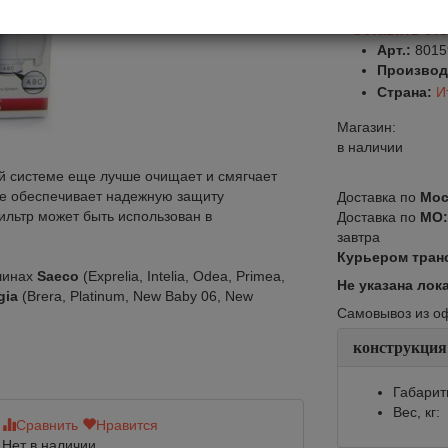
Оставить от
Арт.:
8015
Производ
Страна:
И
Магазин:
в наличии
 системе еще лучше очищает и смягчает
же обеспечивает надежную защиту
Доставка по
Мос
льтр может быть использован в
Доставка по
МО
завтра
Курьером тран
шинах
Saeco
(Exprelia, Intelia, Odea, Primea,
Не указана лок
gia
(Brera, Platinum, New Baby 06, New
Самовывоз из офи
конструкция
Габарит
Вес, кг:
Сравнить
Нравится
Сравнить
Нр
Нет в наличии
Нет в наличии