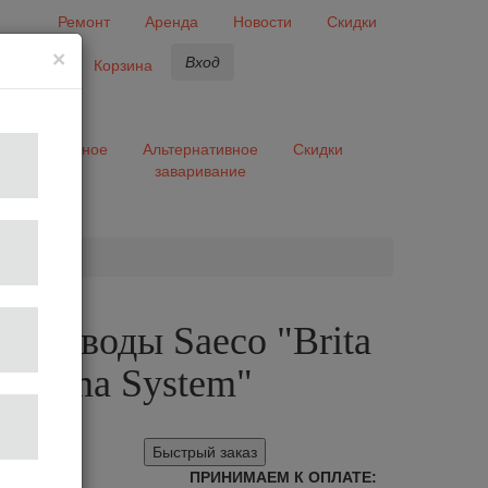
Ремонт
Аренда
Новости
Скидки
×
Вход
бранное
Корзина
ары
Разное
Альтернативное
Скидки
заваривание
та
 для воды Saeco "Brita
a Aroma System"
Быстрый заказ
ПРИНИМАЕМ К ОПЛАТЕ: