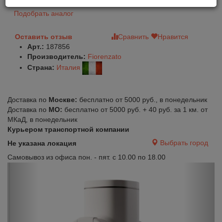
Подобрать аналог
Оставить отзыв
Сравнить
Нравится
Арт.:
187856
Производитель:
Fiorenzato
Страна:
Италия
Доставка по
Москве:
бесплатно от 5000 руб., в понедельник
Доставка по
МО:
бесплатно от 5000 руб. + 40 руб. за 1 км. от
МКаД, в понедельник
Курьером транспортной компании
Выбрать город
Не указана локация
Самовывоз из офиса пон. - пят. с 10.00 по 18.00
Previous
Next