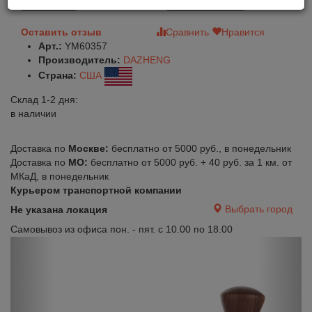
В корзину
Быстрый заказ
Оставить отзыв
Сравнить
Нравится
Арт.:
YM60357
Производитель:
DAZHENG
Страна:
США
Склад 1-2 дня:
в наличии
Доставка по
Москве:
бесплатно от 5000 руб., в понедельник
Доставка по
МО:
бесплатно от 5000 руб. + 40 руб. за 1 км. от
МКаД, в понедельник
Курьером транспортной компании
Выбрать город
Не указана локация
Самовывоз из офиса пон. - пят. с 10.00 по 18.00
Previous
Next