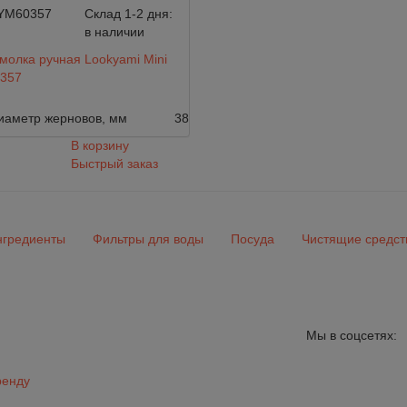
YM60357
Склад 1-2 дня:
в наличии
олка ручная Lookyami Mini
357
иаметр жерновов, мм
38
В корзину
Быстрый заказ
гредиенты
Фильтры для воды
Посуда
Чистящие средст
Мы в соцсетях:
ренду