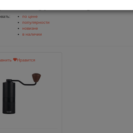
фемолки ручные жерновые
вать:
по цене
популярности
новизне
в наличии
внить
Нравится