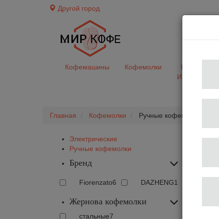
Другой город
доставк
Кофемашины
Кофемолки
Кофе&Чай
Ингредиент
Главная
Кофемолки
Ручные кофемолки
Электрические
Ручные кофемолки
Бренд
Fiorenzato
6
DAZHENG
1
Жернова кофемолки
стальные
7