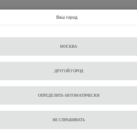
а по всей россии
Ваш город
Поиск
Сравнение
Из
Фильтры
Посуда
Чистящие
Запчасти
Аксессу
МОСКВА
ы
для
средства
для
воды
барис
ДРУГОЙ ГОРОД
ОПРЕДЕЛИТЬ АВТОМАТИЧЕСКИ
НЕ СПРАШИВАТЬ