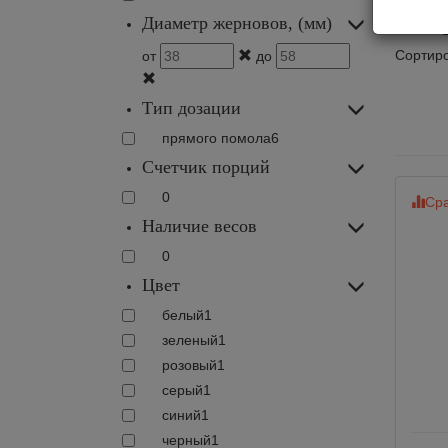
Ко
Диаметр жерновов, (мм)
Сортиро
от
до
Тип дозации
прямого помола
6
Счетчик порций
0
Сра
Наличие весов
0
Цвет
белый
1
зеленый
1
розовый
1
серый
1
синий
1
черный
1