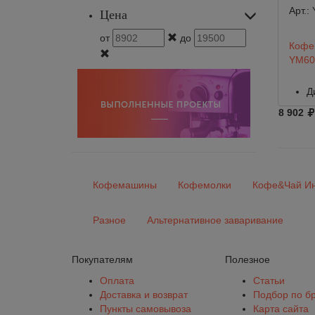
Арт.:
Цена
от
до
Кофем
YM60
Д
8 902
Кофемашины
Кофемолки
Кофе&Чай Ин
Разное
Альтернативное заваривание
Покупателям
Полезное
Оплата
Статьи
Доставка и возврат
Подбор по б
Пункты самовывоза
Карта сайта