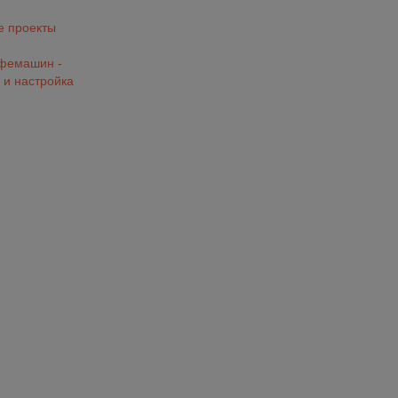
 проекты
офемашин -
 и настройка