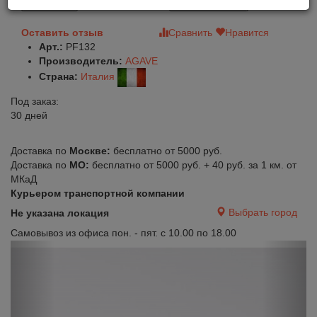
В корзину
Быстрый заказ
Оставить отзыв
Сравнить
Нравится
Арт.:
PF132
Производитель:
AGAVE
Страна:
Италия
Под заказ:
30 дней
Доставка по
Москве:
бесплатно от 5000 руб.
Доставка по
МО:
бесплатно от 5000 руб. + 40 руб. за 1 км. от
МКаД
Курьером транспортной компании
Выбрать город
Не указана локация
Самовывоз из офиса пон. - пят. с 10.00 по 18.00
Previous
Next