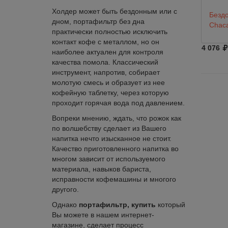
Холдер может быть бездонным или с
Безд
дном, портафильтр без дна
Chaca
практически полностью исключить
контакт кофе с металлом, но он
4 076
наиболее актуален для контроля
качества помола. Классический
инструмент, напротив, собирает
молотую смесь и образует из нее
кофейную таблетку, через которую
проходит горячая вода под давлением.
Вопреки мнению, ждать, что рожок как
по волшебству сделает из Вашего
напитка нечто изысканное не стоит.
Качество приготовленного напитка во
многом зависит от используемого
материала, навыков бариста,
исправности кофемашины и многого
другого.
Однако
портафильтр, купить
который
Вы можете в нашем интернет-
магазине, сделает процесс