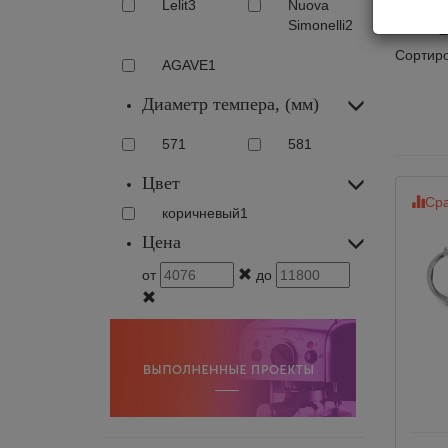
Пор
Lelit
3
Nuova
Simonelli
2
Сортиро
AGAVE
1
Диаметр темпера, (мм)
57
1
58
1
Цвет
Сра
коричневый
1
Цена
от
до