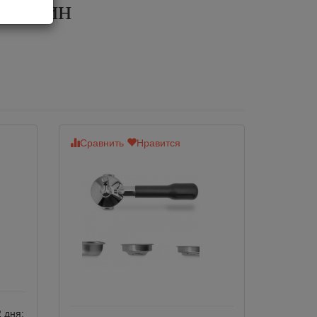
емашин
Сравнить
Нравится
 дня: