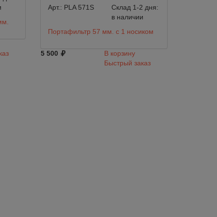
и
Арт.:
PLA 571S
Склад 1-2 дня:
в наличии
мм.
Портафильтр 57 мм. с 1 носиком
каз
5 500
В корзину
Быстрый заказ