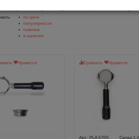
тафильтры (рожок) для коф
вать:
по цене
популярности
новизне
в наличии
внить
Нравится
Сравнить
Нравится
Арт.:
PLA 570S
Склад 1-2