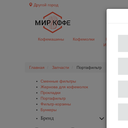
Другой город
доставк
Кофемашины
Кофемолки
Кофе&Чай
Ингредиент
Главная
Запчасти
Портафильтр
Сменные фильтры
Жернова для кофемолок
Прокладки
Портафильтр
Фильтр-корзины
Бункеры
Бренд