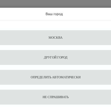
а по всей россии
Ваш город
Поиск
Сравнение
Из
Фильтры
Посуда
Чистящие
Запчасти
Аксессу
МОСКВА
ы
для
средства
для
воды
барис
ДРУГОЙ ГОРОД
ОПРЕДЕЛИТЬ АВТОМАТИЧЕСКИ
НЕ СПРАШИВАТЬ