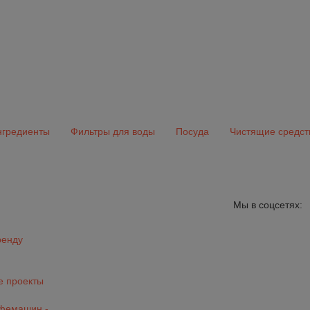
гредиенты
Фильтры для воды
Посуда
Чистящие средст
Мы в соцсетях:
ренду
 проекты
офемашин -