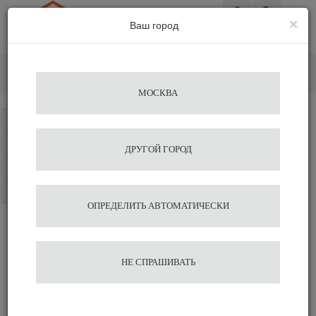
×
Ваш город
Вход
Главная
Аксессуары для бариста
Питчеры
Питчер с делениями Agave 600 мл
МОСКВА
Каталог
Избранное
ДРУГОЙ ГОРОД
Сравнение
Корзина
ОПРЕДЕЛИТЬ АВТОМАТИЧЕСКИ
Питчер с делениями Agave
НЕ СПРАШИВАТЬ
600 мл
1 457