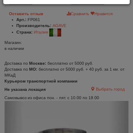
В корзину
Быстрый заказ
Оставить отзыв
Сравнить
Нравится
Арт.:
FP061
Производитель:
AGAVE
Страна:
Италия
Магазин:
в наличии
Доставка по
Москве:
бесплатно от 5000 руб.
Доставка по
МО:
бесплатно от 5000 руб. + 40 руб. за 1 км. от
МКаД
Курьером транспортной компании
Выбрать город
Не указана локация
Самовывоз из офиса пон. - пят. с 10.00 по 18.00
Previous
Next