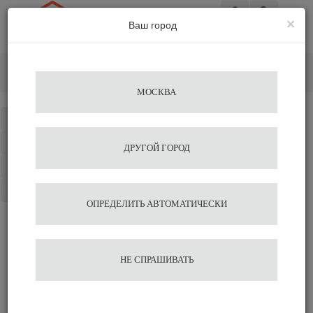
×
Ваш город
Вход
Главная
Аксессуары для бариста
Питчеры
Питчер Agave Rainbow 450 мл
МОСКВА
Каталог
Избранное
ДРУГОЙ ГОРОД
Сравнение
Корзина
ОПРЕДЕЛИТЬ АВТОМАТИЧЕСКИ
Питчер Agave Rainbow 450
НЕ СПРАШИВАТЬ
мл
2 279