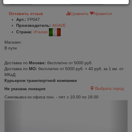
В корзину
Быстрый заказ
Оставить отзыв
Сравнить
Нравится
Арт.:
FP047
Производитель:
AGAVE
Страна:
Италия
Магазин:
В пути
Доставка по
Москве:
бесплатно от 5000 руб.
Доставка по
МО:
бесплатно от 5000 руб. + 40 руб. за 1 км. от
МКаД
Курьером транспортной компании
Выбрать город
Не указана локация
Самовывоз из офиса пон. - пят. с 10.00 по 18.00
Previous
Next