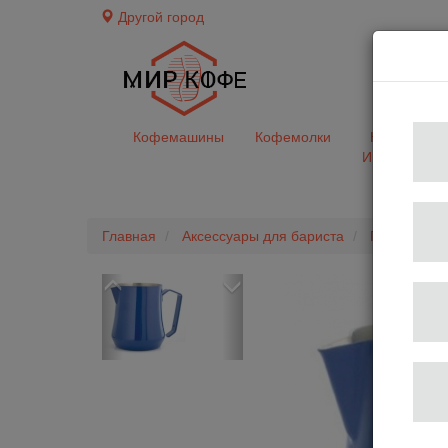
Другой город
доставк
Кофемашины
Кофемолки
Кофе&Чай
Ингредиент
Главная
Аксессуары для бариста
Питчеры
Previous
Next