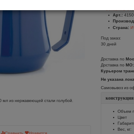
Оставить от
Арт.:
4150
Производ
Страна:
И
Под заказ:
30 дней
Доставка по
Мос
Доставка по
МО
Курьером тран
Не указана лок
Самовывоз из офи
конструкция
0 мл из нержавеющей стали голубой.
Объем п
Цвет
Габарит
Вес, кг:
Сравнить
Нравится
Сравнить
Нр