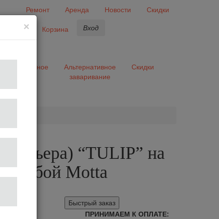
Ремонт
Аренда
Новости
Скидки
×
Вход
бранное
Корзина
ары
Разное
Альтернативное
Скидки
заваривание
та
 (латьера) “TULIP” на
 голубой Motta
Быстрый заказ
ПРИНИМАЕМ К ОПЛАТЕ: