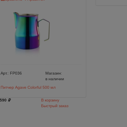
Арт.:
FP036
Магазин:
Арт.:
FP017
в наличии
Питчер Agave Colorful 500 мл
Питчер Agave Bla
 590
В корзину
2 266
Быстрый заказ