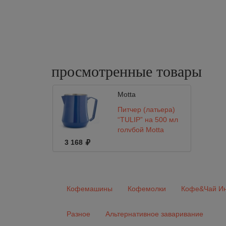
просмотренные
товары
Motta
Питчер (латьера)
“TULIP” на 500 мл
голубой Motta
3 168
Кофемашины
Кофемолки
Кофе&Чай Ин
Разное
Альтернативное заваривание