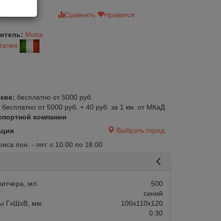
зыв
Сравнить
Нравится
итель:
Motta
талия
кве:
бесплатно от 5000 руб.
:
бесплатно от 5000 руб. + 40 руб. за 1 км. от МКаД
спортной компании
Выбрать город
ация
са пон. - пят. с 10.00 по 18.00
итчера, мл.
500
синий
ы ГхШхВ, мм:
100х110х120
0.30
авится
Сравнить
Нравится