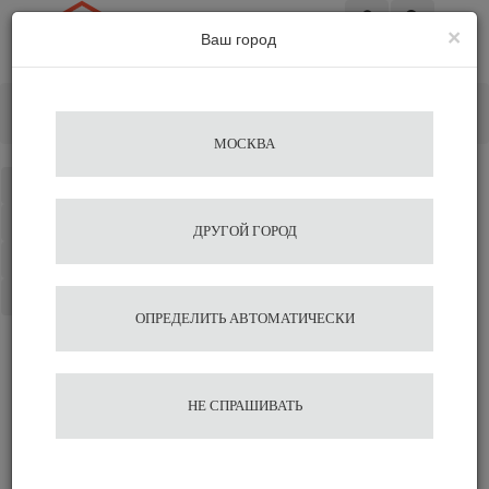
×
Ваш город
Вход
Главная
Кофемашины
Кофеварки для дома
Рожковые
Кофеварка LELIT Mara PL62X3
МОСКВА
Каталог
Избранное
ДРУГОЙ ГОРОД
Сравнение
Корзина
ОПРЕДЕЛИТЬ АВТОМАТИЧЕСКИ
Кофеварка LELIT Mara
НЕ СПРАШИВАТЬ
PL62X3
194 750
205 000