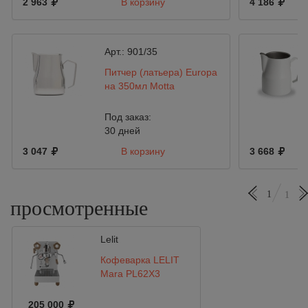
2 963
В корзину
4 186
Арт.:
901/35
Питчер (латьера) Europa
на 350мл Motta
Под заказ:
30 дней
3 047
В корзину
3 668
1
1
просмотренные
Lelit
Кофеварка LELIT
Mara PL62X3
205 000