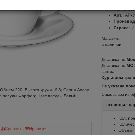
Оставить от
Арт.:
AP-3
Производ
Страна:
И
Магазин:
в наличии
Доставка по
Мос
Доставка по
МО
завтра
Курьером тран
Не указана лок
; Объем 220; Высота кружки 6.8; Серия Ancap
Самовывоз из офи
л посуды Фарфор; Цвет посуды Белый; ...
основные па
Кол. пре
Количес
Сравнить
Нравится
Сравнить
Нр
Объем, 