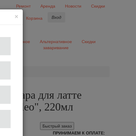
Ремонт
Аренда
Новости
Скидки
×
Вход
бранное
Корзина
ары
Разное
Альтернативное
Скидки
заваривание
та
ая пара для латте
"Galileo", 220мл
Быстрый заказ
ПРИНИМАЕМ К ОПЛАТЕ: