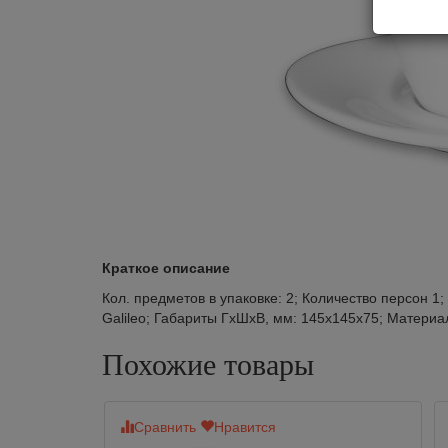
Краткое описание
Кол. предметов в упаковке: 2; Количество персон 1
Galileo; Габариты ГхШхВ, мм: 145х145х75; Материа
Похожие товары
Сравнить
Нравится