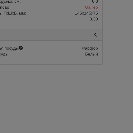
кружки, см.
6.8
ncap
Galileo
ы ГхШхВ, мм:
145х145х75
0.30
я
л посуды
Фарфор
суды
Белый
Склад 1-2 дня:
Арт.:
AP-35809
Склад 1-2 
в наличии
в наличии
ля латте Ancap Verona
Кофейная пара для латте Ancap V
одок 350 мл
Rims ободок морская волна 350 мл
340
Объем, мл.
Verona
Серия Ancap
В корзину
1 910
В корзину
Быстрый заказ
Быстрый зака