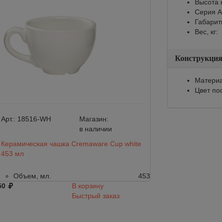
Высота 
Серия A
Габарит
Вес, кг:
Конструкци
Материа
Цвет по
Арт.:
18516-WH
Магазин:
Арт.:
AP-37313
в наличии
Керамическая чашка Cremaware Cup white
Кофейная пара д
453 мл
Rims красный об
Объем, мл.
453
Объем, мл.
50
В корзину
Серия Ancap
Быстрый заказ
2 060