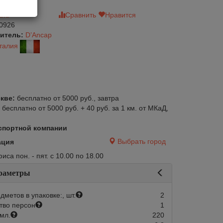
зыв
Сравнить
Нравится
0926
итель:
D’Ancap
талия
кве:
бесплатно от 5000 руб., завтра
:
бесплатно от 5000 руб. + 40 руб. за 1 км. от МКаД,
спортной компании
Выбрать город
ация
са пон. - пят. с 10.00 по 18.00
раметры
дметов в упаковке:, шт.
2
тво персон
1
авится
Сравнить
Нравится
мл.
220