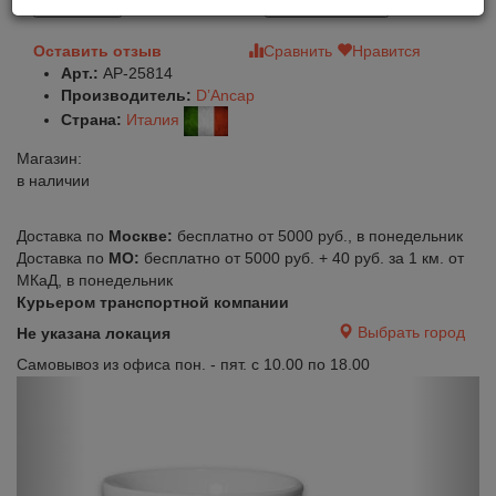
В корзину
Быстрый заказ
Оставить отзыв
Сравнить
Нравится
Арт.:
AP-25814
Производитель:
D’Ancap
Страна:
Италия
Магазин:
в наличии
Доставка по
Москве:
бесплатно от 5000 руб., в понедельник
Доставка по
МО:
бесплатно от 5000 руб. + 40 руб. за 1 км. от
МКаД, в понедельник
Курьером транспортной компании
Выбрать город
Не указана локация
Самовывоз из офиса пон. - пят. с 10.00 по 18.00
Previous
Next