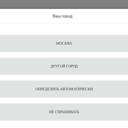
а по всей россии
Ваш город
Поиск
Сравнение
Из
Фильтры
Посуда
Чистящие
Запчасти
Аксессу
МОСКВА
ы
для
средства
для
воды
барис
ДРУГОЙ ГОРОД
ой стали Helios65
1
11
Жернов
ОПРЕДЕЛИТЬ АВТОМАТИЧЕСКИ
стали 
НЕ СПРАШИВАТЬ
Подобрать ана