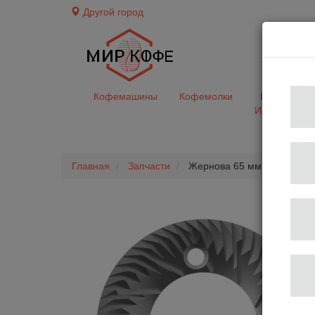
Другой город
доставк
Кофемашины
Кофемолки
Кофе&Чай
Ингредиент
Главная
Запчасти
Жернова 65 мм из закаленн