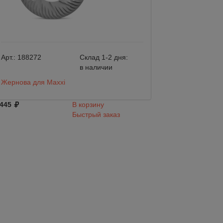
Арт.:
188272
Склад 1-2 дня:
Арт.:
179027
в наличии
Жернова для Maxxi
Жернова стандар
закаленной стал
 445
В корзину
Быстрый заказ
8 500