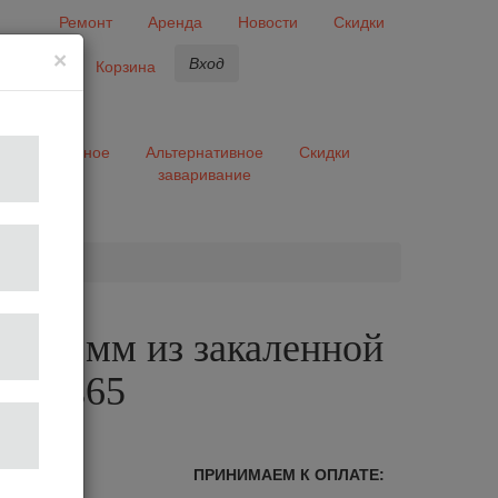
Ремонт
Аренда
Новости
Скидки
×
Вход
бранное
Корзина
ары
Разное
Альтернативное
Скидки
заваривание
та
а 65 мм из закаленной
Helios65
лог
ПРИНИМАЕМ К ОПЛАТЕ: