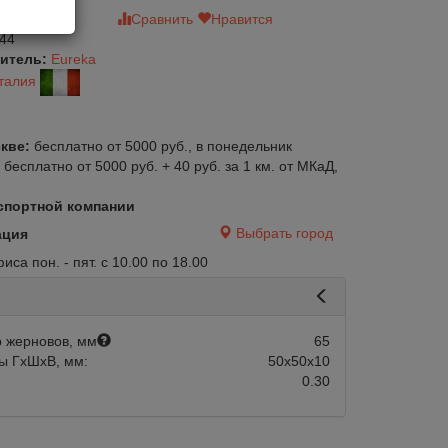
зыв
Сравнить
Нравится
44
итель:
Eureka
талия
кве:
бесплатно от 5000 руб., в понедельник
:
бесплатно от 5000 руб. + 40 руб. за 1 км. от МКаД,
спортной компании
Выбрать город
ация
са пон. - пят. с 10.00 по 18.00
авится
Сравнить
Нравится
Нет в наличии
 жерновов, мм
65
ы ГхШхВ, мм:
50х50х10
0.30