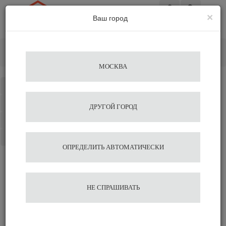
×
Ваш город
Вход
Главная
Кофемолки
Электрические
Кофемолка Fiorenzato F83 E Pearl White
МОСКВА
Каталог
Избранное
ДРУГОЙ ГОРОД
Сравнение
Корзина
ОПРЕДЕЛИТЬ АВТОМАТИЧЕСКИ
Кофемолка Fiorenzato F83
НЕ СПРАШИВАТЬ
E Pearl White
102 600