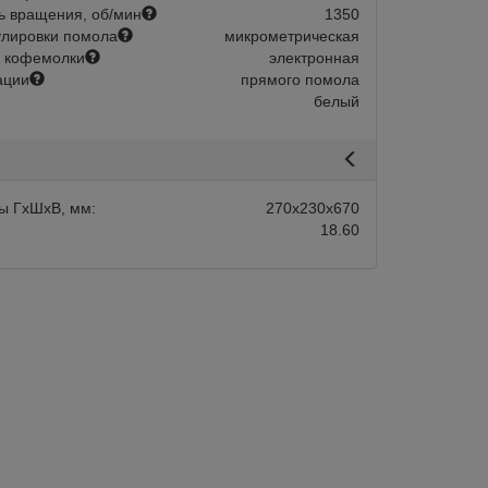
ь вращения, об/мин
1350
улировки помола
микрометрическая
 кофемолки
электронная
ации
прямого помола
белый
авится
Сравнить
Нравится
ы ГхШхВ, мм:
270х230х670
18.60
Склад 1-2 дня:
Арт.:
204418
Склад 1-2 
в наличии
в наличии
s 85 PRO B White
Кофемолка Mignon Specialita Smar
Terracotta