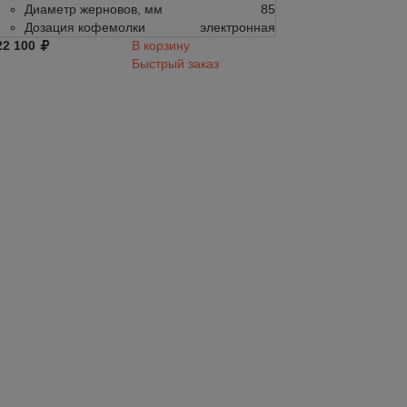
Диаметр жерновов, мм
85
Диаметр жер
Дозация кофемолки
электронная
Дозация коф
22 100
В корзину
122 100
Быстрый заказ