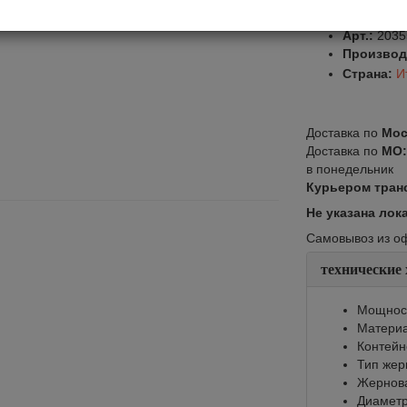
Оставить от
Арт.:
2035
Производ
Страна:
И
Доставка по
Мос
Доставка по
МО
в понедельник
Курьером тран
Не указана лок
Самовывоз из офи
технические
Мощност
Материа
Контейне
Тип жер
Жернов
Диаметр