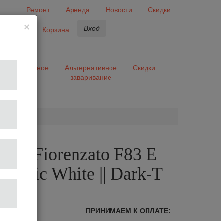
Ремонт
Аренда
Новости
Скидки
×
Вход
бранное
Корзина
ары
Разное
Альтернативное
Скидки
заваривание
та
лка Fiorenzato F83 E
rctic White || Dark-T
лог
ПРИНИМАЕМ К ОПЛАТЕ: