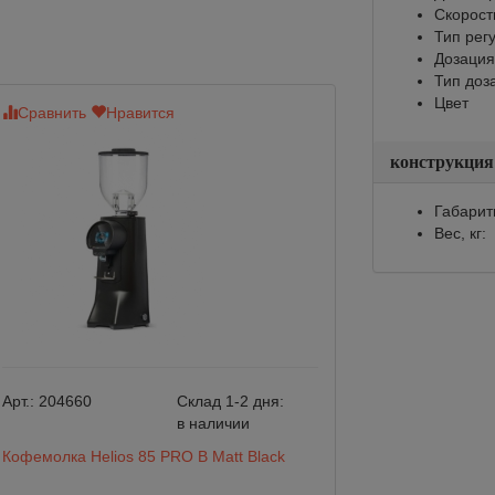
Скорост
Тип рег
Дозация
Тип доз
Цвет
Сравнить
Нравится
Сравнить
Нр
конструкция
Габарит
Вес, кг:
Арт.:
204660
Склад 1-2 дня:
Арт.:
204659
в наличии
Кофемолка Helios 85 PRO B Matt Black
Кофемолка Helio