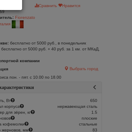
зыв
Сравнить
Нравится
59
итель:
Fiorenzato
талия
кве:
бесплатно от 5000 руб., в понедельник
:
бесплатно от 5000 руб. + 40 руб. за 1 км. от МКаД,
спортной компании
Выбрать город
ация
са пон. - пят. с 10.00 по 18.00
 характеристики
ь, Вт
650
л корпуса
нержавеющая сталь
р для зёрен, кг
1.5
новов
плоские
а кофемолки
стальные
 жерновов, мм
83