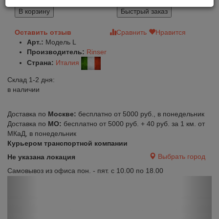
8 200
В корзину
Быстрый заказ
Оставить отзыв
Сравнить
Нравится
Арт.:
Модель L
Производитель:
Rinser
Страна:
Италия
Склад 1-2 дня:
в наличии
Доставка по
Москве:
бесплатно от 5000 руб., в понедельник
Доставка по
МО:
бесплатно от 5000 руб. + 40 руб. за 1 км. от
МКаД, в понедельник
Курьером транспортной компании
Выбрать город
Не указана локация
Самовывоз из офиса пон. - пят. с 10.00 по 18.00
Previous
Next