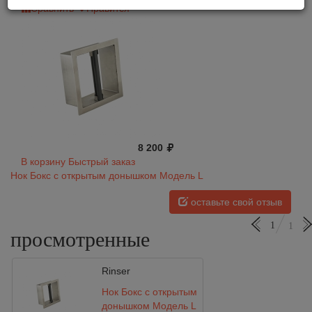
Сравнить
Нравится
8 200
В корзину
Быстрый заказ
Нок Бокс с открытым донышком Модель L
оставьте свой отзыв
1
1
просмотренные
Rinser
Нок Бокс с открытым
донышком Модель L