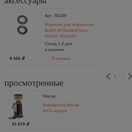
аксессуары
Арт.:
80248
Жернова для кофемолки
BURR Ø 65x38x8,5mm
RIGHT (MACAP)
Склад 1-2 дня:
в наличии
8 426
В корзину
1
1
просмотренные
Macap
Кофемолка Macap
MC6 черная
51 870