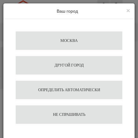
×
Ваш город
Вход
Главная
Кофемолки
Электрические
Кофемолка Macap MC6 черная
МОСКВА
Каталог
Избранное
ДРУГОЙ ГОРОД
Сравнение
Корзина
ОПРЕДЕЛИТЬ АВТОМАТИЧЕСКИ
Кофемолка Macap MC6
НЕ СПРАШИВАТЬ
черная
51 870