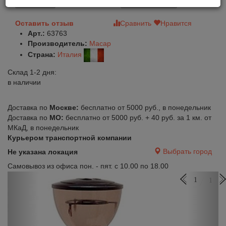
В корзину
Быстрый заказ
Оставить отзыв
Сравнить
Нравится
Арт.:
63763
Производитель:
Macap
Страна:
Италия
Склад 1-2 дня:
в наличии
Доставка по
Москве:
бесплатно от 5000 руб., в понедельник
Доставка по
МО:
бесплатно от 5000 руб. + 40 руб. за 1 км. от
МКаД, в понедельник
Курьером транспортной компании
Выбрать город
Не указана локация
Самовывоз из офиса пон. - пят. с 10.00 по 18.00
Previous
Next
1
1