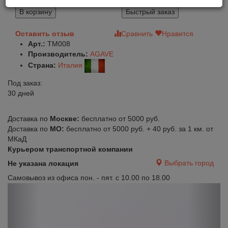
1 280
В корзину
Быстрый заказ
Оставить отзыв
Сравнить
Нравится
Арт.:
TM008
Производитель:
AGAVE
Страна:
Италия
Под заказ:
30 дней
Доставка по
Москве:
бесплатно от 5000 руб.
Доставка по
МО:
бесплатно от 5000 руб. + 40 руб. за 1 км. от
МКаД
Курьером транспортной компании
Выбрать город
Не указана локация
Самовывоз из офиса пон. - пят. с 10.00 по 18.00
Previous
Next