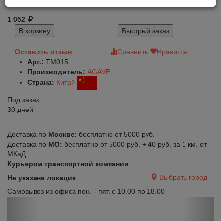
1 052
В корзину
Быстрый заказ
Оставить отзыв
Сравнить
Нравится
Арт.:
TM015
Производитель:
AGAVE
Страна:
Китай
Под заказ:
30 дней
Доставка по
Москве:
бесплатно от 5000 руб.
Доставка по
МО:
бесплатно от 5000 руб. + 40 руб. за 1 км. от
МКаД
Курьером транспортной компании
Выбрать город
Не указана локация
Самовывоз из офиса пон. - пят. с 10.00 по 18.00
Previous
Next