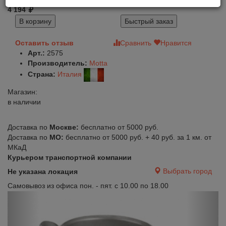
4 194
В корзину
Быстрый заказ
Оставить отзыв
Сравнить
Нравится
Арт.:
2575
Производитель:
Motta
Страна:
Италия
Магазин:
в наличии
Доставка по
Москве:
бесплатно от 5000 руб.
Доставка по
МО:
бесплатно от 5000 руб. + 40 руб. за 1 км. от
МКаД
Курьером транспортной компании
Выбрать город
Не указана локация
Самовывоз из офиса пон. - пят. с 10.00 по 18.00
Previous
Next