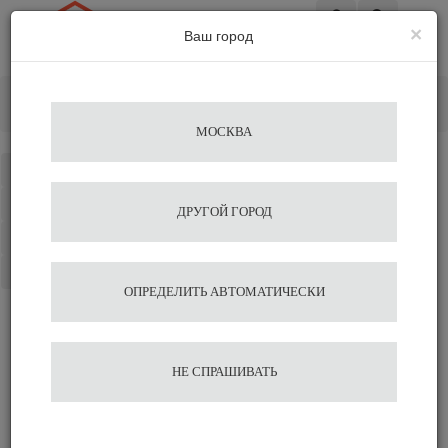
×
Ваш город
Вход
Главная
Кофемашины
Кофемашина WMF 1100 S OFFICE
МОСКВА
Каталог
Избранное
ДРУГОЙ ГОРОД
Сравнение
Корзина
ОПРЕДЕЛИТЬ АВТОМАТИЧЕСКИ
Кофемашина WMF 1100 S
НЕ СПРАШИВАТЬ
OFFICE
398 314