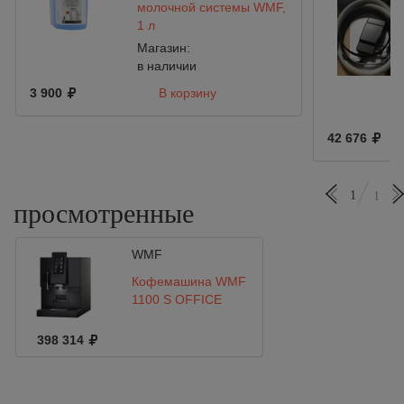
молочной системы WMF,
1 л
Магазин:
в наличии
3 900
В корзину
42 676
1
1
просмотренные
WMF
Кофемашина WMF
1100 S OFFICE
398 314