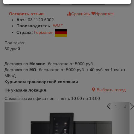
Выбрать комплектацию
Быстрый заказ
Оставить отзыв
Сравнить
Нравится
Арт.:
03.1120.6002
Производитель:
WMF
Страна:
Германия
Под заказ:
30 дней
Доставка по
Москве:
бесплатно от 5000 руб.
Доставка по
МО:
бесплатно от 5000 руб. + 40 руб. за 1 км. от
МКаД
Курьером транспортной компании
Выбрать город
Не указана локация
Самовывоз из офиса пон. - пят. с 10.00 по 18.00
Previous
Next
1
4